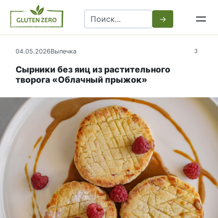
Перейти
Search
к
for:
контенту
04.05.2026
Выпечка
3
Сырники без яиц из растительного
творога «Облачный прыжок»