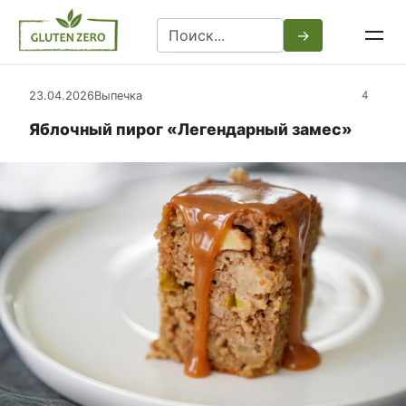
Перейти
Search
к
for:
контенту
23.04.2026
Выпечка
4
Яблочный пирог «Легендарный замес»