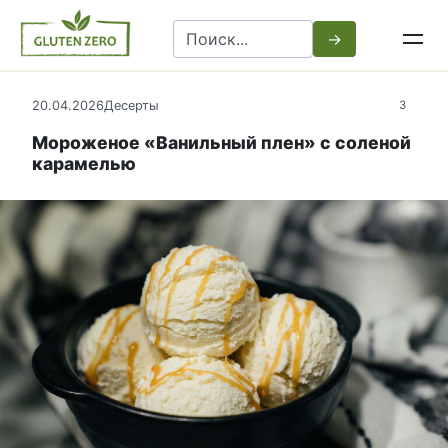
Перейти
Search
к
for:
контенту
20.04.2026
Десерты
3
Мороженое «Ванильный плен» с соленой
карамелью