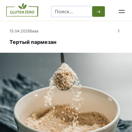
Перейти
Search
к
for:
контенту
15.04.2026
База
2
Тертый пармезан