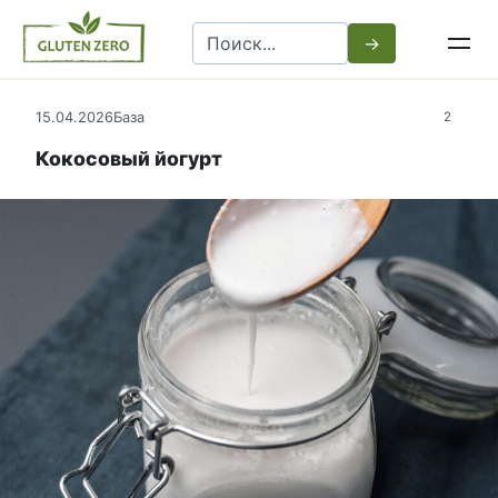
Перейти
Search
к
for:
контенту
15.04.2026
База
2
Кокосовый йогурт