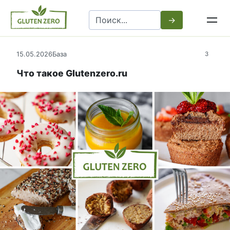
Перейти
Search
к
for:
контенту
15.05.2026
База
3
Что такое Glutenzero.ru